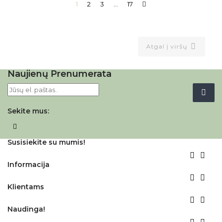
1
2
3
…
17

Atgal į viršų
Naujienų Prenumerata
Sekite mus:
Facebook
Susisiekite su mumis!


Informacija


Klientams


Naudinga!