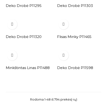
Deko Drobė P11295
Deko Drobė P11303


Deko Drobė P11320
Flisas Minky P11465


Minkštintas Linas P11488
Deko Drobė P11598
Rodoma 1-48 iš 794 prekės(-ių)