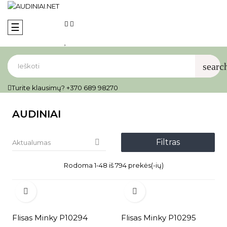
Toggle
☰
navigation
searc
Turite klausimų? +370 689 98270
AUDINIAI
Filtras

Aktualumas
Rodoma 1-48 iš 794 prekės(-ių)


Flisas Minky P10294
Flisas Minky P10295