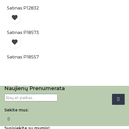
Satinas P12832

Satinas P18573

Satinas P18557
Naujienų Prenumerata
Sekite mus:
Facebook
Susisiekite su mumis!