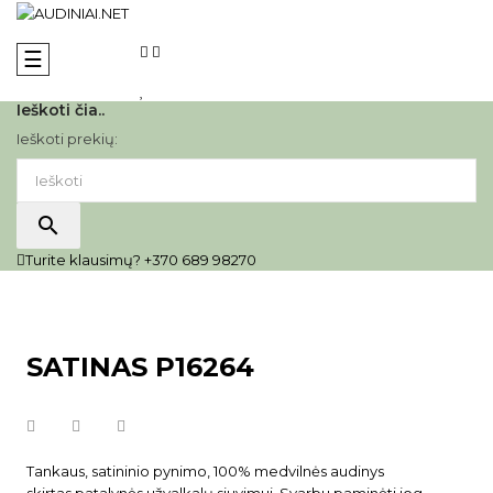
Toggle
☰
navigation
Ieškoti čia..
Ieškoti prekių:
search
Turite klausimų? +370 689 98270
SATINAS P16264
Tankaus, satininio pynimo, 100% medvilnės audinys
skirtas patalynės užvalkalų siuvimui. Svarbu paminėti jog