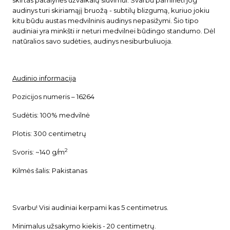
audinys turi skiriamąjį bruožą - subtilų blizgumą, kuriuo jokiu
kitu būdu austas medvilninis audinys nepasižymi. Šio tipo
audiniai yra minkšti ir neturi medvilnei būdingo standumo. Dėl
natūralios savo sudėties, audinys nesiburbuliuoja.
Audinio informacija
Pozicijos numeris – 16264
Sudėtis: 100% medvilnė
Plotis: 300 centimetrų
2
Svoris: ~140 g/m
Kilmės šalis: Pakistanas
Svarbu! Visi audiniai kerpami kas 5 centimetrus.
Minimalus užsakymo kiekis - 20 centimetrų.