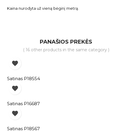
Kaina nurodyta už vieną bėginį metrą.
PANAŠIOS PREKĖS
( 16 other products in the same category )

Satinas P18554

Satinas P16687

Satinas P18567