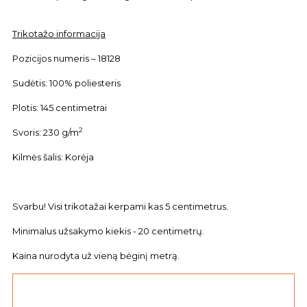
Trikotažo informacija
Pozicijos numeris – 18128
Sudėtis: 100% poliesteris
Plotis: 145 centimetrai
2
Svoris: 230 g/m
Kilmės šalis: Korėja
Svarbu! Visi trikotažai kerpami kas 5 centimetrus.
Minimalus užsakymo kiekis - 20 centimetrų.
Kaina nurodyta už vieną bėginį metrą.