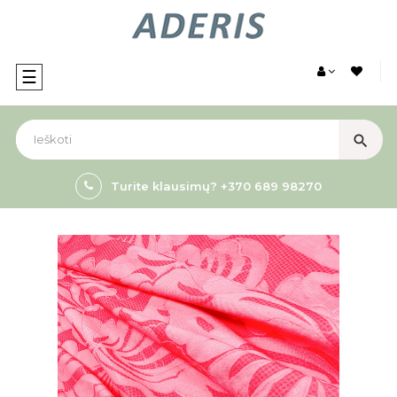
Toggle
☰
navigation
search
Turite klausimų? +370 689 98270