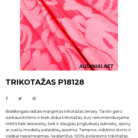
TRIKOTAŽAS P18128
Išraiškingais raštais margintas trikotažas Jersey. Tai itin gero,
sunkaus kritimo ir kiek slidus trikotažas, kurį rekomenduojame
rinktis tiek laisvesnių, tiek ir daugiau prigludusių suknelių, sijonų
ar įvairių modelių palaidinių siuvimui. Tamprus, vidutinio storio ir
visiškai neperregimas, neglamžus, 100% poliesterio trikotažas
.